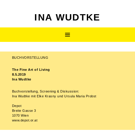
INA WUDTKE
ZUM
Primäres
INHALT
SPRINGEN
Menü
BUCHVORSTELLUNG
Beitragsnavigation
The Fine Art of Living
8.5.2019
Ina Wudtke
Buchvorstellung, Screening & Diskussion:
Ina Wudtke mit Elke Krasny und Ursula Maria Probst
Depot
Breite Gasse 3
1070 Wien
www.depot.or.at