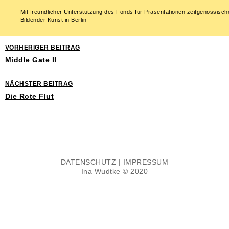
Mit freundlicher Unterstützung des Fonds für Präsentationen zeitgenössisch
Bildender Kunst in Berlin
VORHERIGER BEITRAG
Middle Gate II
NÄCHSTER BEITRAG
Die Rote Flut
DATENSCHUTZ
|
IMPRESSUM
Ina Wudtke © 2020