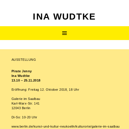
INA WUDTKE
ZUM
Primäres
INHALT
SPRINGEN
Menü
Beitragsnavigation
AUSSTELLUNG
Pirate Jenny
Ina Wudtke
13.10 – 25.11.2018
Eröffnung: Freitag 12. Oktober 2018, 18 Uhr
Galerie im Saalbau
Karl-Marx-Str. 141
12043 Berlin
Di-So: 10-20 Uhr
www.berlin.de/kunst-und-kultur-neukoelln/kulturorte/galerie-im-saalbau