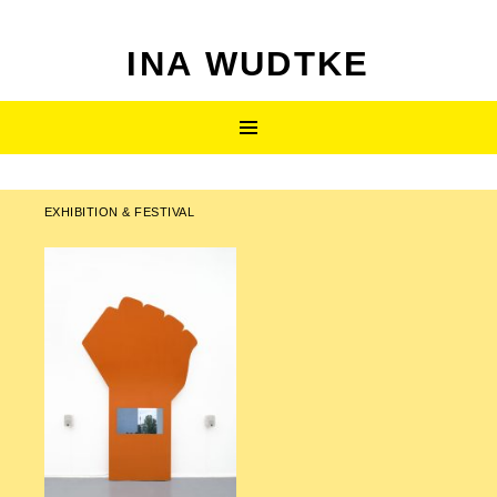
INA WUDTKE
SKIP
Primary
TO
CONTENT
Menu
EXHIBITION & FESTIVAL
Post
navigation