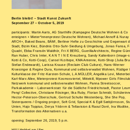
Berlin bleibt! – Stadt Kunst Zukunft
September 27 – October 5, 2019
participants: Martin Aarts, AG Starthilfe (Kampagne Deutsche Wohnen & Co
enteignen + Mieter*innenprotest Deutsche Wohnen), Michael Annoff & Nuray
ARCH+, Baked Beans, BÄM!, Berliner Hefte zu Geschichte und Gegenwart d
Stadt, ­Bizim Kiez, Bündnis Otto-Suhr-Siedlung & Umgebung, Jonas Fansa, F
Quadri, Ebba Fransén Waldhör, Fri-X BERG, GuerillaArchitects, Regine Günt
Ran Huber, Chris Imler, K A N T I N E Kreuzberg, Sandy Kaltenborn (image-sh
Kotti & Co, Kotti-Coop), Cansel Kızıltepe, KMA Antenne, Kotti-Shop (Julia Br
Stefan Endewardt), Larissa Krause (Reclaim Club Culture), Hans-Werner
Kroesinger & Regine Dura, Kommunal und selbstverwaltet Wohnen, Rüdiger 
Kulturklasse der Fritz-Karsten-Schule, L.A.MÜLLER, Angelika Levi, Mieterbei
Karl-Marx Allee, ­Mieterprotest Kosmosviertel, Mittekill, Mpower Girls Filmclub
Netzwerk kommunal und selbstverwaltet Wohnen, Panna Streetsoccer,
Parkakademie – Laborwerkstatt für die Südliche Friedrichstadt, Pastor Leu
Peng! Collective, Christiane Rösinger, Ilka Ruby, Florian Schmidt, Schülerin
Hector-Peterson-Oberschule, Gertrud Schulte Westenberg, She She Pop,
Sisterqueens / Ongoing project, Soft Grid, Special-K & Egill Sæbjörnsson, St
Unten, Hajo Toppius, Derya Yıldırım & Tellavision & Raoul Doré, Ina Wudtke,
Transformation des Alternativen u.a.
opening: September 26, 2019, 5 p.m.
HAU Hebbel am Ufer