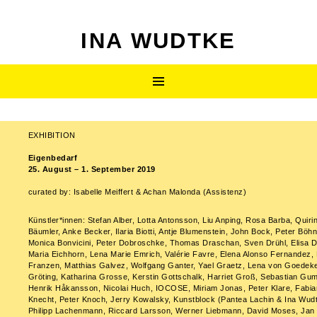
INA WUDTKE
SKIP
Primary
TO
CONTENT
Menu
EXHIBITION
Post
Eigenbedarf
navigation
25. August – 1. September 2019
curated by: Isabelle Meiffert & Achan Malonda (Assistenz)
Künstler*innen: Stefan Alber, Lotta Antonsson, Liu Anping, Rosa Barba, Quiri
Bäumler, Anke Becker, Ilaria Biotti, Antje Blumenstein, John Bock, Peter Böhn
Monica Bonvicini, Peter Dobroschke, Thomas Draschan, Sven Drühl, Elisa 
Maria Eichhorn, Lena Marie Emrich, Valérie Favre, Elena Alonso Fernandez,
Franzen, Matthias Galvez, Wolfgang Ganter, Yael Graetz, Lena von Goedeke
Gröting, Katharina Grosse, Kerstin Gottschalk, Harriet Groß, Sebastian Gum
Henrik Håkansson, Nicolai Huch, IOCOSE, Miriam Jonas, Peter Klare, Fabia
Knecht, Peter Knoch, Jerry Kowalsky, Kunstblock (Pantea Lachin & Ina Wud
Philipp Lachenmann, Riccard Larsson, Werner Liebmann, David Moses, Jan