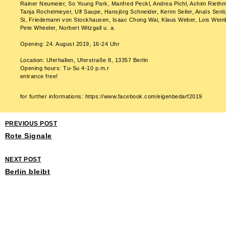
Rainer Neumeier, So Young Park, Manfred Peckl, Andrea Pichl, Achim Rieth
Tanja Rochelmeyer, Ulf Saupe, Hansjörg Schneider, Kerim Seiler, Anaïs Senli
Si, Friedemann von Stockhausen, Isaac Chong Wai, Klaus Weber, Lois Wein
Pete Wheeler, Norbert Witzgall u. a.
Opening: 24. August 2019, 16-24 Uhr
Location: Uferhallen, Uferstraße 8, 13357 Berlin
Opening hours: Tu-Su 4-10 p.m.r
entrance free!
for further informations: https://www.facebook.com/eigenbedarf2019
PREVIOUS POST
Rote Signale
NEXT POST
Berlin bleibt