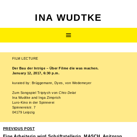
INA WUDTKE
SKIP
Primary
TO
CONTENT
Menu
FILM LECTURE
Post
Der Bau der Intrige – Über Filme die was machen.
navigation
January 12, 2017, 6:30 p.m.
kurated by: Brüggemann, Dyes, von Wedemeyer
Zum Songspiel Triptych von
Chto Delat
Ina Wudtke and Inga Zimprich
Luro-Kino in der Spinnerei
Spinnereistr. 7
04179 Leipzig
PREVIOUS POST
Eine Arbeiterin wird Schriftstellerin. MASCH, Agitprop,