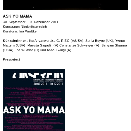
Für eine vergrösserte Abbildung klicken sie auf die Fotos.
ASK YO MAMA
30. September -10. Dezember 2011
Kunstraum Niederösterreich
Kuratorin: Ina Wudtke
Künstlerinnen
: Ihu Anyanwu aka G. RIZO (A/USA), Sonia Boyce (UK), Yvette
Mattern (USA), Maruša Sagadin (A),Constanze Schweiger (A), Sangam Sharma
(UK/A), Ina Wudtke (D) und Anna Zwingl (A)
Pressetext