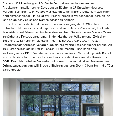
Bredel (1901 Hamburg – 1964 Berlin Ost), einen der bekanntesten
Arbeiterschriftsteller seiner Zeit, dessen Bücher in 17 Sprachen übersetzt
wurden. Sein Buch
Die Prüfung
war das erste schriftliche Dokument aus einem
Konzentrationslager. Heute ist Willi Bredel jedoch in Vergessenheit geraten, es
ist also an der Zeit seinen Namen wieder zu nennen.
Bredel kam über die Arbeiterkorrespondenzbewegung der 1920er Jahre zum
Schreiben. Marxistische Zeitungen riefen damals Arbeiter*innen auf, Texte über
ihre Wohn- und Arbeitsverhältnisse einzureichen. So erschienen Bredels Texte
zunächst als Fortsetzungsroman in der Hamburger Volkszeitung. Zwischen
1930 und 1933 kommen sie dann in der Reihe
Der Rote 1 Mark-Roman
(Internationaler Arbeiter-Verlag) auch als preiswerte Taschenbücher heraus. Ab
1933 erscheinen sie im Exil in London, Prag, Moskau, und nach dem 2.
Weltkrieg in der DDR. Von da aus fanden sie weltweite Verbreitung. Willi Bredel
war die letzten Jahre seines Lebens Präsident der Akademie der Künste der
DDR. Das Video wird im Ausstellungskontext zumeins mit einer Sammlung von
Originalausgaben von Willi Bredels Büchern aus den 20ern, 30ern bis in die 70er
Jahre gezeigt.