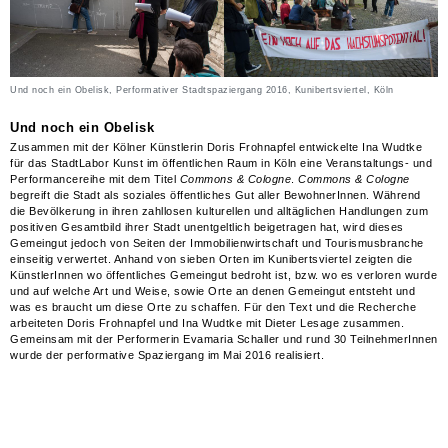
Und noch ein Obelisk, Performativer Stadtspaziergang 2016, Kunibertsviertel, Köln
Und noch ein Obelisk
Zusammen mit der Kölner Künstlerin Doris Frohnapfel entwickelte Ina Wudtke
für das StadtLabor Kunst im öffentlichen Raum in Köln eine Veranstaltungs- und
Performancereihe mit dem Titel
Commons & Cologne
.
Commons & Cologne
begreift die Stadt als soziales öffentliches Gut aller BewohnerInnen. Während
die Bevölkerung in ihren zahllosen kulturellen und alltäglichen Handlungen zum
positiven Gesamtbild ihrer Stadt unentgeltlich beigetragen hat, wird dieses
Gemeingut jedoch von Seiten der Immobilienwirtschaft und Tourismusbranche
einseitig verwertet. Anhand von sieben Orten im Kunibertsviertel zeigten die
KünstlerInnen wo öffentliches Gemeingut bedroht ist, bzw. wo es verloren wurde
und auf welche Art und Weise, sowie Orte an denen Gemeingut entsteht und
was es braucht um diese Orte zu schaffen. Für den Text und die Recherche
arbeiteten Doris Frohnapfel und Ina Wudtke mit Dieter Lesage zusammen.
Gemeinsam mit der Performerin Evamaria Schaller und rund 30 TeilnehmerInnen
wurde der performative Spaziergang im Mai 2016 realisiert.